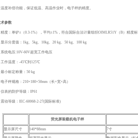
﹠温度补偿功能，保证低温、高温作业时，电子秤的精度。
技术参数
精度：单铲±（0.3-1%），平均±1%，符合国际合法计量组织OIMLR51Y（B）精度
显示分度值：1kg、5kg、10kg、20 kg、50 kg、100 kg
系统电压:10V-60V超宽工作电压
工作温度：-45℃到125℃
最小标定称量：50 kg
电子秤规格：210×180×50mm（长×宽×高）
仪表的防护等级：IP61
震动等级：IEC-60068-2-27(国际标准)
荧光屏装载机电子秤
显示屏尺寸
140*88mm
7寸