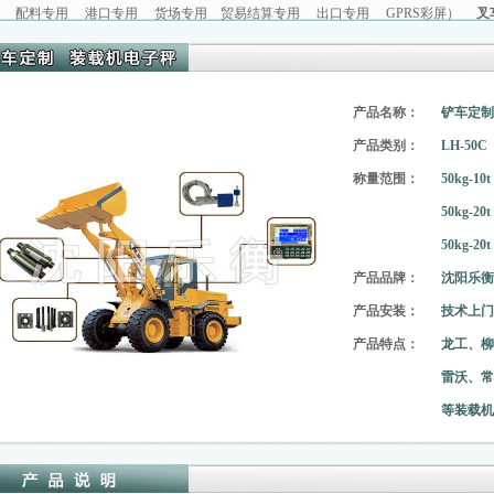
配料专用
港口专用
货场专用
贸易结算专用
出口专用
GPRS彩屏
）
叉
首
产品名称：
铲车定制
产品类别：
LH-50C
称量范围：
50kg-
50kg-
50kg-2
产品品牌：
沈阳乐衡
产品安装：
技术上门
产品特点：
龙工、柳
雷沃、常
等装载机