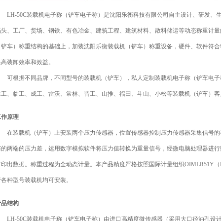
LH-50C装载机电子称（铲车电子称）是
沈阳乐衡科技有限公司
自主设计、研发、
码头、工厂、货场、钢铁、有色冶金、建筑工程、建筑材料、散料储运等动态称重计量
（铲车）称重结构的基础上，加装沈阳乐衡装载机（铲车）称重设备，硬件、软件符合
提高装卸效率和效益。
可根据不同品牌，不同型号的装载机（铲车），私人定制装载机电子称（铲车电子
徐工、临工、成工、雷沃、常林、晋工、山推、福田、斗山、小松等装载机（铲车）客
工作原理
在装载机（铲车）上安装两个压力传感器，位置传感器控制压力传感器采集信号的
塞的两端的压力差，运用数字模拟软件将压力值转换为重量信号，经微电脑处理器进行
打印出数据。称重过程为全动态计量。本产品精度严格按照国际计量组织OIMLR51Y（
产各种型号装载机均可安装。
产品结构
LH-50C装载机电子称（铲车电子称）由进口高精度微传感器（采用大口径油孔设