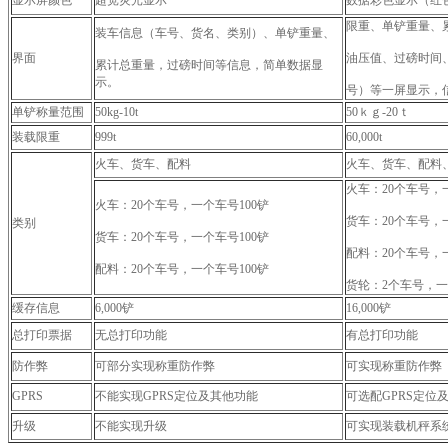
显示屏颜色
超宽荧光显示
数据彩色显示（红
限重、单铲重量、
装车信息（车号、货名、类别）、单铲重量、
界面
油压值、过磅时间
累计总重量，过磅时间等信息，简单数据显
示。
号）等一屏显示，
单铲称量范围
50kg-10t
50ｋｇ-20ｔ
装载限重
999t
60,000t
火车、货车、配料
火车、货车、配料
火车：20个车号，
火车：20个车号，一个车号100铲
货车：20个车号，
类别
货车：20个车号，一个车号100铲
配料：20个车号，
配料：20个车号，一个车号100铲
货轮：2个车号，一个
缓存信息
6,000铲
16,000铲
总打印票据
无总打印功能
有总打印功能
防作弊
可部分实现称重防作弊
可实现称重防作弊
GPRS
不能实现GPRS定位及其他功能
可选配GPRS定位
升级
不能实现升级
可实现装载机秤系