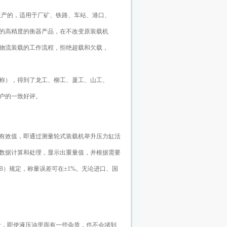
生产的，适用于厂矿、铁路、车站、港口、
的高精度的衡器产品，在不改变原装载机
物流装载的工作流程，拒绝超载和欠载，
称），得到了龙工、柳工、厦工、山工、
户的一致好评。
有效值，即通过测量轮式装载机举升压力缸活
数据计算和处理，显示出重量值，并根据需要
B）规定，称量误差可在±1%。无论进口、国
计，即使液压油里面有一些杂质，也不会堵到