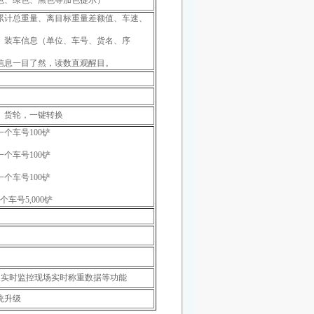
色、绿色、黑色等加色提示）
累计总重量、离目标重量差额值、车速、
、装车信息（单位、车号、货名、序
信息一目了然，读数直观醒目。
、货轮，一键转换
一个车号100铲
一个车号100铲
一个车号100铲
车号5,000铲
及实时监控现场实时称重数据等功能
统升级