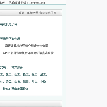
车秤
咨询直通热线：13904043498
页－乐衡产品-装载机电子秤
装载机电子秤
10t 荧光屏下文介绍
20t
彩屏装载机秤详细介绍请点击查看
0t
GPRS彩屏装载机秤详细介绍请点击查看
安装，一站式服务
工、厦工、山工、徐工、临工、成工、
林、晋工、山推、福田、斗山、小松
（铲车）配套称重设备