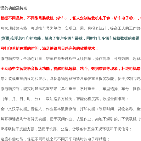
产品的功能及特点
﹠根据不同品牌、不同型号装载机（铲车），私人定制装载机电子称（铲车电子称），
＆可实现绩效考核，可以按车号为单位，实现日、周、月报表统计，提高工人的工作效
＆(彩屏)实现总打印的功能，解决了客户多辆车装载，同时打印多辆车装载数据的难题
＆可打印单铲称重的时间，满足铁路局日趋完善的称重要求；
﹠微电脑控制，全动态计量，铲车在举升过程中无须停车，操作简单，可有效防止超载
﹠全动态中文智能语音报读功能，提醒司机超载、粘斗、数据错误等现象，杜绝司机错
﹠累计装载重量的设定和显示，具备总额超载报警及单铲重量报警功能，便于控制亏吨
﹠微电脑控制，能实时显示称重结果（单斗重量、累计重量）、车型选择、车号、操作
（年、月、日、时、分），双油路多方检测，智能化程度高，数据全面准确；
﹠全中文汉字功能拼音输入、作业基本数据存储、打印功能（装载时间、货物名称、重
﹠屏幕和键盘均带有背光功能，便于夜间作业、坑道作业、如地下煤矿的井下装载机（
﹠IP等级抗干扰能力强，适用于铁路、公路、货场各种恶劣工况环境和干扰信号；
﹠速度补偿功能，保证不同司机之间不同开车习惯时的电子秤精度；