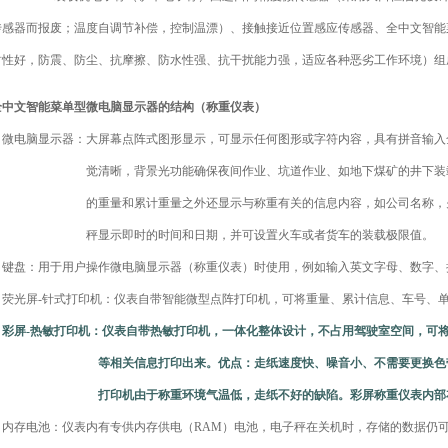
传感器而报废；温度自调节补偿，控制温漂）、接触接近位置感应传感器、全中文智能
封性好，防震、防尘、抗摩擦、防水性强、抗干扰能力强，适应各种恶劣工作环境）组
全中文智能菜单型微电脑显示器的结构（称重仪表）
﹠微电脑显示器：大屏幕点阵式图形显示，可显示任何图形或字符内容，具有拼音输入
觉清晰，背景光功能确保夜间作业、坑道作业、如地下煤矿的井下装载机
的重量和累计重量之外还显示与称重有关的信息内容，如公司名称，火车
秤显示即时的时间和日期，并可设置火车或者货车的装载极限值。
﹠键盘：用于用户操作微电脑显示器（称重仪表）时使用，例如输入英文字母、数字、
﹠荧光屏-针式打印机：仪表自带智能微型点阵打印机，可将重量、累计信息、车号、
﹠彩屏-热敏打印机：仪表自带热敏打印机，一体化整体设计，不占用驾驶室空间，可
等相关信息打印出来。优点：走纸速度快、噪音小、不需要更换色带、
打印机由于称重环境气温低，走纸不好的缺陷。彩屏称重仪表内部布线
﹠内存电池：仪表内有专供内存供电（RAM）电池，电子秤在关机时，存储的数据仍