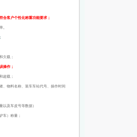
符合客户个性化称重功能要求；
率。
；
和欠载；
误操作；
和超载；
者、物料名称、装车车站代号、操作时间
量以及车皮号等数据）
铲车）称量；