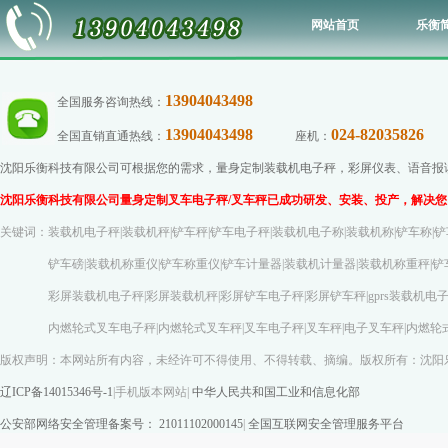
网站首页
乐衡
13904043498
全国服务咨询热线：
13904043498
024-82035826
全国直销直通热线：
座机：
传
沈阳乐衡科技有限公司可根据您的需求，量身定制装载机电子秤，彩屏仪表、语音报读功
沈阳乐衡科技有限公司量身定制叉车电子秤/叉车秤已成功研发、安装、投产，解决您
关键词：装载机电子秤|装载机秤|铲车秤|铲车电子秤|装载机电子称|装载机称|铲车称|铲
铲车磅|装载机称重仪|铲车称重仪|铲车计量器|装载机计量器|装载机称重秤|铲车称
彩屏装载机电子秤|彩屏装载机秤|彩屏铲车电子秤|彩屏铲车秤|gprs装载机电子称|gp
内燃轮式叉车电子秤|内燃轮式叉车秤|叉车电子秤|叉车秤|电子叉车秤|内燃轮式叉车
版权声明：本网站所有内容，未经许可不得使用、不得转载、摘编。版权所有：沈阳
辽ICP备14015346号-1
|
手机版本网站
|
中华人民共和国工业和信息化部
公安部网络安全管理备案号： 21011102000145
|
全国互联网安全管理服务平台