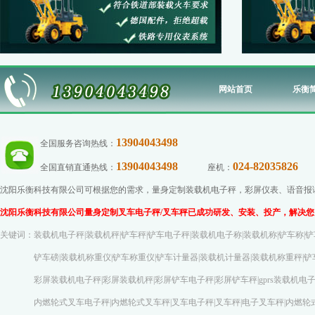
网站首页
乐衡
13904043498
全国服务咨询热线：
13904043498
024-82035826
全国直销直通热线：
座机：
传
沈阳乐衡科技有限公司可根据您的需求，量身定制装载机电子秤，彩屏仪表、语音报读功
沈阳乐衡科技有限公司量身定制叉车电子秤/叉车秤已成功研发、安装、投产，解决您
关键词：装载机电子秤|装载机秤|铲车秤|铲车电子秤|装载机电子称|装载机称|铲车称|铲
铲车磅|装载机称重仪|铲车称重仪|铲车计量器|装载机计量器|装载机称重秤|铲车称
彩屏装载机电子秤|彩屏装载机秤|彩屏铲车电子秤|彩屏铲车秤|gprs装载机电子称|gp
内燃轮式叉车电子秤|内燃轮式叉车秤|叉车电子秤|叉车秤|电子叉车秤|内燃轮式叉车