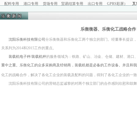
配料专用
港口专用
货场专用
贸易结算专用
出口专用
GPRS彩屏
）
叉
乐衡衡器、乐衡化工战略合作
沈阳乐衡科技有限公司
分乐衡衡器和乐衡化工两个独立的部门。经董事长提议，
关系列为2014和2015工作的重点。
装载机电子秤/装载机秤
的服务领域为：铁路、矿山、冶金、仓储、建材、港口
重中之重。乐衡化工的众多采购商及经销商，装载机都是必备的工作设备。并且和我
化工的战略合作，解决了各化工企业的装载及配料的问题，得到了各化工企业的一致
沈阳乐衡科技有限公司的营销总监诚挚的对两个独立部门的合作感到欣慰和鼓舞，并