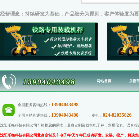
经营理念：持续研发为基础，产品细分为原则，客户体验度为要
网站首页
乐衡
13904043498
全国服务咨询热线：
13904043498
024-82035826
全国直销直通热线：
座机：
传
沈阳乐衡科技有限公司可根据您的需求，量身定制装载机电子秤，彩屏仪表、语音报读功
沈阳乐衡科技有限公司量身定制叉车电子秤/叉车秤已成功研发、安装、投产，解决您