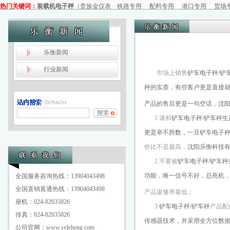
热门关键词：
装载机电子秤
（
贵族金仪表
铁路专用
配料专用
港口专用
货场
乐衡
新闻
行业
新闻
市场上销售
铲车电子秤/铲
秤的实质，有些客户更是直接
产品的售后更是一句空话，
沈
1.请和
铲车电子秤/铲车秤生
更是举不胜数，一旦
铲车电子秤
价比不是最高，
沈阳乐衡科技
2.不要被
铲车电子秤/铲车秤
功能，唯一信号不好，总死机
全国服务咨询热线：13904043498
全国直销直通热线：13904043498
产品返修率最低；
座机：024-82035826
3.
铲车电子秤/铲车秤
产品配
传真：024-82035826
传感器技术，并采用全方位数
公司官网：www.syleheng.com