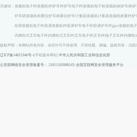
关键词：装载机电子秤|装载机秤|铲车秤|铲车电子秤|装载机电子称|装载机称|铲车称|铲
铲车磅|装载机称重仪|铲车称重仪|铲车计量器|装载机计量器|装载机称重秤|铲车称
彩屏装载机电子秤|彩屏装载机秤|彩屏铲车电子秤|彩屏铲车秤|gprs装载机电子称|gp
内燃轮式叉车电子秤|内燃轮式叉车秤|叉车电子秤|叉车秤|电子叉车秤|内燃轮式叉车
版权声明：本网站所有内容，未经许可不得使用、不得转载、摘编。版权所有：沈阳
辽ICP备14015346号-1
|
手机版本网站
|
中华人民共和国工业和信息化部
公安部网络安全管理备案号： 21011102000145
|
全国互联网安全管理服务平台