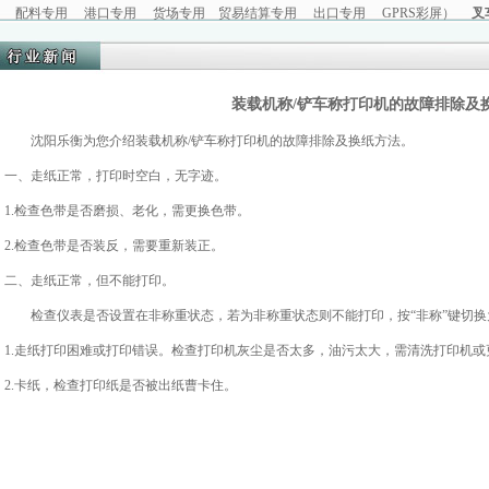
配料专用
港口专用
货场专用
贸易结算专用
出口专用
GPRS彩屏
）
叉
装载机称/铲车称打印机的故障排除及
沈阳乐衡为您介绍装载机称/铲车称打印机的故障排除及换纸方法。
一、走纸正常，打印时空白，无字迹。
1.检查色带是否磨损、老化，需更换色带。
2.检查色带是否装反，需要重新装正。
二、走纸正常，但不能打印。
检查仪表是否设置在非称重状态，若为非称重状态则不能打印，按“非称”键切换
1.走纸打印困难或打印错误。检查打印机灰尘是否太多，油污太大，需清洗打印机或
2.卡纸，检查打印纸是否被出纸曹卡住。