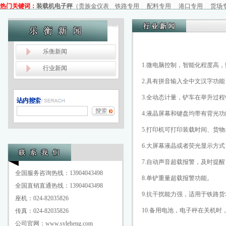
热门关键词：
装载机电子秤
（
贵族金仪表
铁路专用
配料专用
港口专用
货场
乐衡
新闻
1.微电脑控制，智能化程度高
行业
新闻
2.具有拼音输入全中文汉字功
3.全动态计量，铲车在举升过
4.液晶屏幕和键盘均带有背光
5.打印机可打印装载时间、货
6.大屏幕液晶或者荧光显示方
7.自动声音超载报警，及时提
全国服务咨询热线：13904043498
8.单铲重量超载报警功能。
全国直销直通热线：13904043498
9.抗干扰能力强，适用于铁路
座机：024-82035826
10.备用电池，电子秤在关机
传真：024-82035826
公司官网：www.syleheng.com