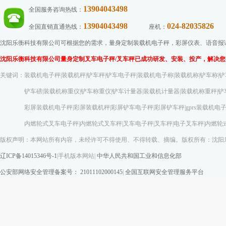
13904043498
全国服务咨询热线：
13904043498
024-82035826
全国直销直通热线：
座机：
传
沈阳乐衡科技有限公司可根据您的需求，量身定制装载机电子秤，彩屏仪表、语音报读功
沈阳乐衡科技有限公司量身定制叉车电子秤/叉车秤已成功研发、安装、投产，解决您
关键词：装载机电子秤|装载机秤|铲车秤|铲车电子秤|装载机电子称|装载机称|铲车称|铲
铲车磅|装载机称重仪|铲车称重仪|铲车计量器|装载机计量器|装载机称重秤|铲车称
彩屏装载机电子秤|彩屏装载机秤|彩屏铲车电子秤|彩屏铲车秤|gprs装载机电子称|gp
内燃轮式叉车电子秤|内燃轮式叉车秤|叉车电子秤|叉车秤|电子叉车秤|内燃轮式叉车
版权声明：本网站所有内容，未经许可不得使用、不得转载、摘编。版权所有：沈阳
辽ICP备14015346号-1
|
手机版本网站
|
中华人民共和国工业和信息化部
公安部网络安全管理备案号： 21011102000145
|
全国互联网安全管理服务平台